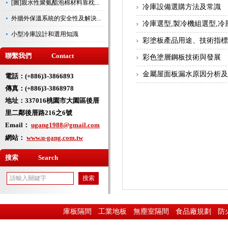
[圖]親水性聚氨酯泡棉材料靠枕...
冷庫設備選購方法及常識
外牆外保溫系統的安全性及解決...
冷庫選型,製冷機組選型,冷
小型冷庫設計和選用知識
彩塗板產品用途、技術指
聯繫我們 Contact
彩色塗層鋼板技術與發展
金屬屋面板漏水原因分析
電話：(+886)3-3866893
傳真：(+886)3-3868978
地址：
337016桃園市大園區後厝
里二鄰後厝路216之6號
Email：
ugang1988@gmail.com
網站：
www.u-gang.com.tw
搜索 Search
庫板隔間
工業地板
無塵室隔間
食品廠規劃
防