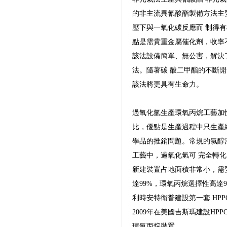
的非主流異氰酸酯製備方法主
壓下與一氧化碳反應而 制得
點是需貴重金屬催化劑，收率
該法設備簡單、無公害，解決
法。隨著碳 酸二甲酯的不斷
該法將更具有生命力。
過氧化氫生產環氧丙烷工藝加快
比，優點是生產過程中只生產
學品的推銷問題。常規的氯醇
工藝中，過氧化氫可 完全轉
新建裝置占地面積非常小，需
達99%，環氧丙烷選擇性高達9
利時安特衛普建設第一套 HP
2009年在美國吉斯瑪建設HP
環氧丙烷裝置。