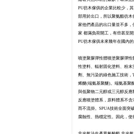
PU彷木傢俱的企業比較少，
部用於出口，所以聚氨酯彷木傢
家他們產品的出口量並不多，
家 都滿負荷開工，有些甚至
PU彷木傢俱未來幾年在國內
噴塗聚脲彈性體噴塗聚脲彈性體(Sp
性塗料、輻射固化塗料、粉末
劑、無污染的綠色施工技術，它
烯醚(端氨基聚醚)。端氨基聚
與低聚物二元醇或三元醇反應
反應噴塗體系，原料體系不含
而不流掛。SPUA技術全面突
腐蝕性、熱穩定性。因此，使
非光氣法生產異氰酸酯 非光