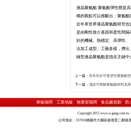
液晶聚氨酯 聚氨酯彈性體是
構的觀點可以推斷出：聚氨酯
近年來世界液晶聚氨酯研究也
是由剛性致介基因和柔性間隔
好的機械、熱穩定、高彈性、
法加工成型。工藝多樣，擠出
鏈型液晶聚氨酯是指在主鏈中
上一篇：
具有良好可複塗性聚氨酯塗
下一篇：
淺談可降解聚氨酯材料及降
庫板隔間
工業地板
無塵室隔間
食品廠規劃
防
Copyright 2015
www.u-gang.com.tw
公司地址：337016桃園市大園區後厝里二鄰後厝路216之