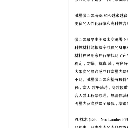
減壓慢回彈海綿 如今越來越
更多的人性化關懷和高科技含
慢回彈最早由美國太空總署 
科技材料能根據宇航員的身形
材料在民用家居行業找到了它
穩定，防蟎、抗真 菌，有良
大限度的舒適感並且當壓力除
不到。減壓慢回彈床墊有獨特
觸，當人 體平躺時，身體較
合人體工程學原理。無論你躺在什
將壓力及痛點降至最低，增進
PU枕木 (Eslon Neo L
餘年中，日本生產的產品作為