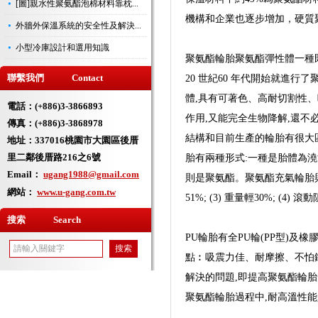
[圖]親水性聚氨酯泡棉材料靠枕...
機構和企業也逐步增加，硬質
外牆外保溫系統的安全性及解決...
小型冷庫設計和選用知識
聚氨酯輪胎聚氨酯彈性體一種
聯繫我們 Contact
20 世紀60 年代開始就進
體,具有可著色、高耐切割性
電話：(+886)3-3866893
作用,又能完全生物降解,還不
傳真：(+886)3-3868978
結構和目前生產的輪胎有很大區
地址：
337016桃園市大園區後厝
里二鄰後厝路216之6號
胎有兩種形式:一種是胎體為澆
Email：
ugang1988@gmail.com
則是聚氨酯。聚氨酯充氣輪胎與普
網站：
www.u-gang.com.tw
51%; (3) 重量輕30%; (
搜索 Search
PU輪胎有全PU輪(PP型)及
點︰吸震力佳、耐摩擦、不怕
解決的問題,即提高聚氨酯輪
聚氨酯輪胎過程中,耐高溫性能是