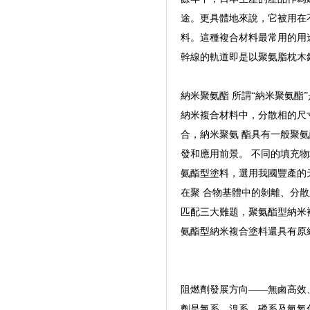
途。更具體地來說，它被用在
料。這種複合材料最常用的用
幹線的軌道即是以聚氨脂枕木
納米聚氨酯 所謂“納米聚氨酯
納米複合材料中，分散相的尺
合，納米聚氨 酯具有一般聚
發和應用前景。 不同的填充
氨酯型塗料，選用我國豐產的
在聚 合物基體中的剝離、分
匹配三大難題，聚氨酯型納米
氨酯型納米複合塗料還具有原
阻燃劑發展方向——無鹵高效
劑是氯系、溴系、磷系及氫氧