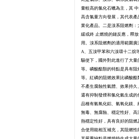
量較高的氯化石蠟為主，其 中
高含氯量方向發展，其代表產
業化產品。二是溴系阻燃劑：大
緩或終 止燃燒的鏈反應，釋
用。溴系阻燃劑的適用範圍廣
A、五溴甲苯和六溴環十二烷
驅使下，國外對此進行了大量
等。磷酸酯類的特點是具有阻
等。紅磷的阻燃效果比磷酸酯
不產生腐蝕性氣體、效果持久
還有抑制發煙和氯化氫生成的
品種有氫氧化鋁、氫氧化鎂、
無毒、無腐蝕、穩定性好、高溫
熱穩定性好，具有良好的阻燃
合使用能相互補充，其阻燃性
其嚴重缺點是燃燒時生成大量