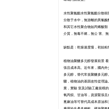
水性聚氨酯水性聚氨酯分散樹脂
分散于水中，無游離的異氰酸酯
和其它水性聚合物如丙烯酸類，
介質，無毒不燃，無公 害、
缺點是：乾燥速度慢，初始粘
植物油聚醚多元醇發展前景 
張且成本高。近年來，國內外
多元醇，替代常規聚醚多元醇
驟，植物油的基因改性從理論
業，實驗 室及試驗工廠規模
氧丙烷、甘油等，資源緊張且
蓖麻油等可替代高成本原油和
應用於生產多種軟、硬泡聚氨