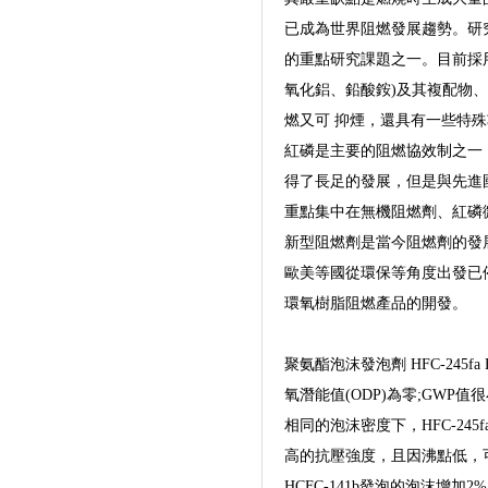
已成為世界阻燃發展趨勢。研
的重點研究課題之一。目前採
氧化鋁、鉛酸銨)及其複配物
燃又可 抑煙，還具有一些特殊
紅磷是主要的阻燃協效制之一
得了長足的發展，但是與先進
重點集中在無機阻燃劑、紅磷
新型阻燃劑是當今阻燃劑的發
歐美等國從環保等角度出發已
環氧樹脂阻燃產品的開發。
聚氨酯泡沫發泡劑 HFC-245fa 
氧潛能值(ODP)為零;GWP值
相同的泡沫密度下，HFC-24
高的抗壓強度，且因沸點低，可
HCFC-141b發泡的泡沫增