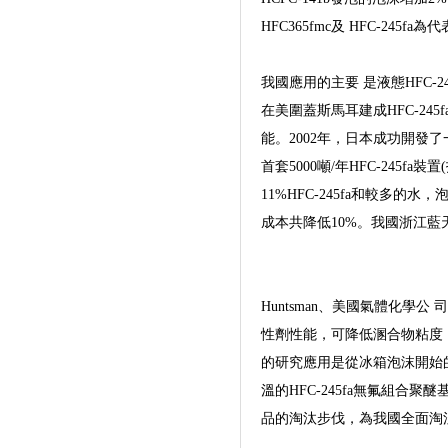
HFC365fmc及 HFC-245
我國應用的主要 是液態HFC-2
在美圍蓋斯馬耳建成HFC-24
能。2002年，日本成功開發了
首套5000噸/年HFC-245f
11%HFC-245fa和較多
成本共降低10%。我國浙江
Huntsman、美國氣體化學公 
性劑性能，可降低溷合物粘度，以
的研究應用是從冰箱泡沫開始
溫的HFC-245fa無氟組
品的淘汰步伐，為我國全面淘汰