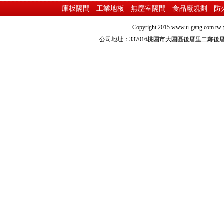
庫板隔間
工業地板
無塵室隔間
食品廠規劃
防
Copyright 2015
www.u-gang.com.tw
公司地址：337016桃園市大園區後厝里二鄰後厝路216之