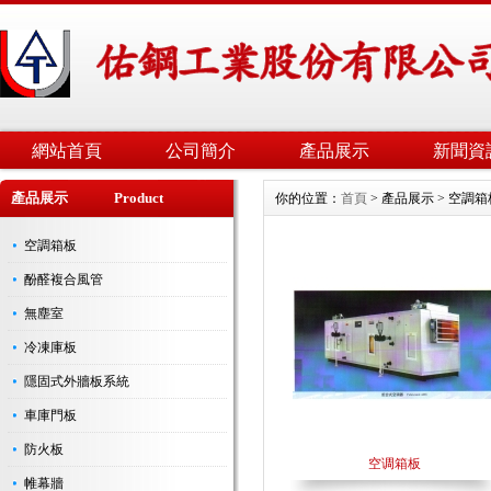
網站首頁
公司簡介
產品展示
新聞資
產品展示 Product
你的位置：
首頁
> 產品展示 > 空調箱
空調箱板
酚醛複合風管
無塵室
冷凍庫板
隱固式外牆板系統
車庫門板
防火板
空调箱板
帷幕牆