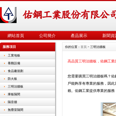
網站首頁
公司簡介
產品展示
新聞資
服務項目
你的位置：
首頁
> 三明治牆板
工業地板
高品質三明治牆板，佑鋼工業
養雞設備
食品廠規劃
您需要購買三明治牆板嗎？佑
防火板
戶能夠享有專業的服務，因此
三明治牆板
賴。佑鋼工業提供專業的服務
庫板隔間
隔音牆
無塵室隔間