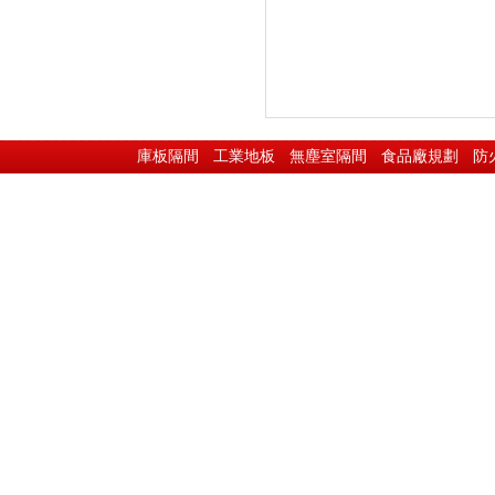
庫板隔間
工業地板
無塵室隔間
食品廠規劃
防