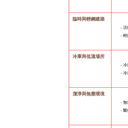
臨時與輕鋼建築
-
- 
冷庫與低溫場所
-
-
潔淨與無塵環境
-
-