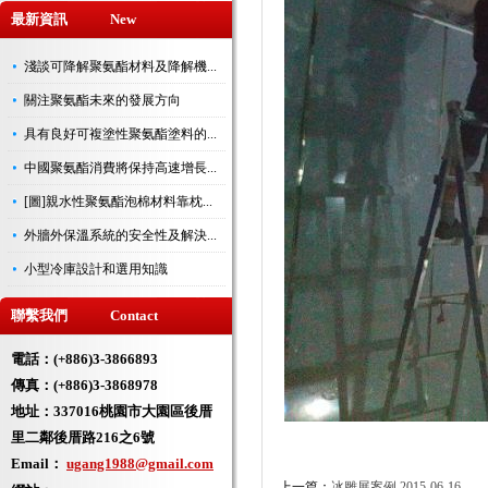
最新資訊 New
淺談可降解聚氨酯材料及降解機...
關注聚氨酯未來的發展方向
具有良好可複塗性聚氨酯塗料的...
中國聚氨酯消費將保持高速增長...
[圖]親水性聚氨酯泡棉材料靠枕...
外牆外保溫系統的安全性及解決...
小型冷庫設計和選用知識
聯繫我們 Contact
電話：(+886)3-3866893
傳真：(+886)3-3868978
地址：
337016桃園市大園區後厝
里二鄰後厝路216之6號
Email：
ugang1988@gmail.com
上一篇：
冰雕展案例
2015-06-16