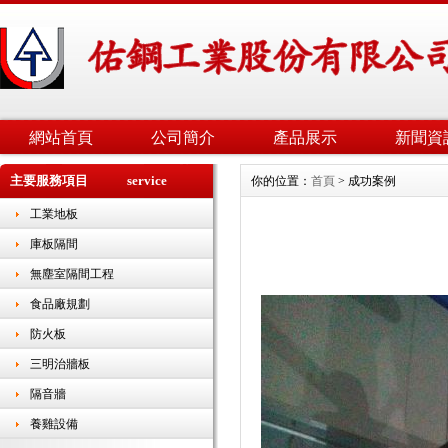
網站首頁
公司簡介
產品展示
新聞資
主要服務項目 service
你的位置：
首頁
> 成功案例
工業地板
庫板隔間
無塵室隔間工程
食品廠規劃
防火板
三明治牆板
隔音牆
養雞設備