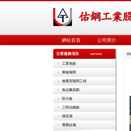
網站首頁
公司簡介
主要服務項目 service
你
工業地板
庫板隔間
無塵室隔間工程
食品廠規劃
防火板
三明治牆板
隔音牆
養雞設備