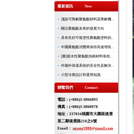
最新資訊 New
淺談可降解聚氨酯材料及降解機...
關注聚氨酯未來的發展方向
具有良好可複塗性聚氨酯塗料的...
中國聚氨酯消費將保持高速增長...
[圖]親水性聚氨酯泡棉材料靠枕...
外牆外保溫系統的安全性及解決...
小型冷庫設計和選用知識
聯繫我們 Contact
電話：(+886)3-3866893
傳真：(+886)3-3868978
地址：
337016桃園市大園區後厝
里二鄰後厝路216之6號
Email：
ugang1988@gmail.com