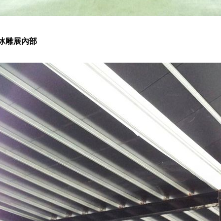
冰雕展內部