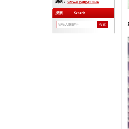
網站：
www.u-gang.com.tw
搜索 Search