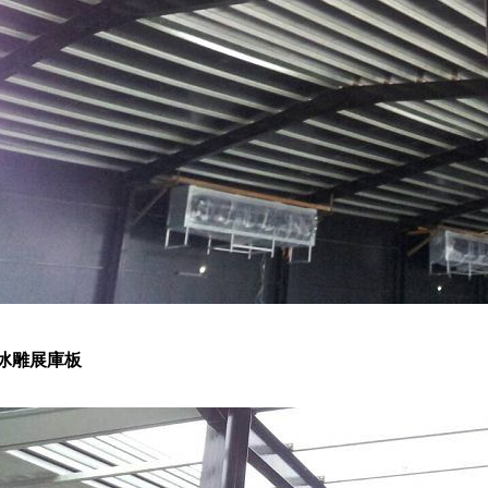
冰雕展庫板