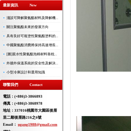
最新資訊 New
淺談可降解聚氨酯材料及降解機...
關注聚氨酯未來的發展方向
具有良好可複塗性聚氨酯塗料的...
中國聚氨酯消費將保持高速增長...
[圖]親水性聚氨酯泡棉材料靠枕...
外牆外保溫系統的安全性及解決...
小型冷庫設計和選用知識
聯繫我們 Contact
電話：(+886)3-3866893
傳真：(+886)3-3868978
地址：
337016桃園市大園區後厝
里二鄰後厝路216之6號
Email：
ugang1988@gmail.com