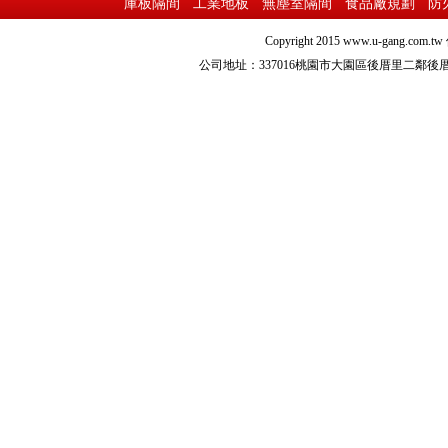
庫板隔間
工業地板
無塵室隔間
食品廠規劃
防
Copyright 2015
www.u-gang.com.tw
公司地址：337016桃園市大園區後厝里二鄰後厝路216之