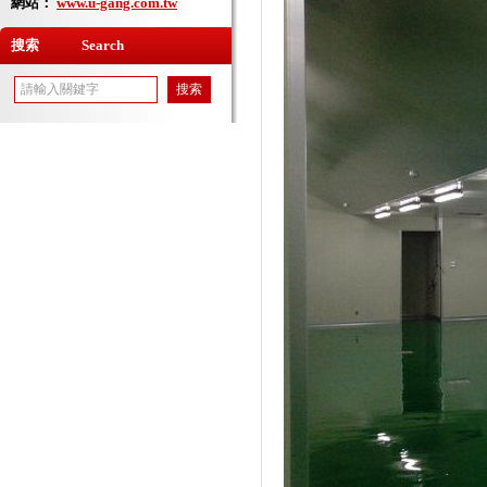
網站：
www.u-gang.com.tw
搜索 Search