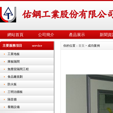
網站首頁
公司簡介
產品展示
新聞資
主要服務項目 service
你的位置：
首頁
> 成功案例
工業地板
庫板隔間
無塵室隔間工程
食品廠規劃
防火板
三明治牆板
隔音牆
養雞設備