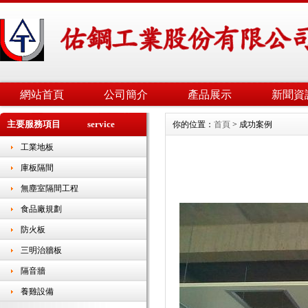
網站首頁
公司簡介
產品展示
新聞資
主要服務項目 service
你的位置：
首頁
> 成功案例
工業地板
庫板隔間
無塵室隔間工程
食品廠規劃
防火板
三明治牆板
隔音牆
養雞設備