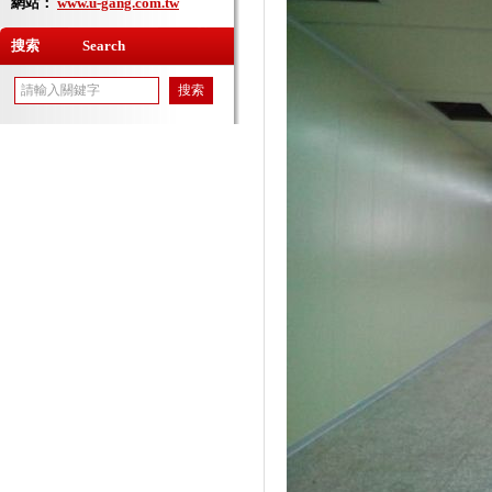
網站：
www.u-gang.com.tw
搜索 Search