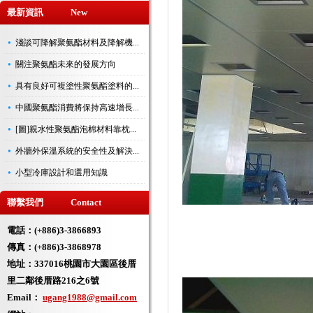
最新資訊 New
淺談可降解聚氨酯材料及降解機...
關注聚氨酯未來的發展方向
具有良好可複塗性聚氨酯塗料的...
中國聚氨酯消費將保持高速增長...
[圖]親水性聚氨酯泡棉材料靠枕...
外牆外保溫系統的安全性及解決...
小型冷庫設計和選用知識
聯繫我們 Contact
電話：(+886)3-3866893
傳真：(+886)3-3868978
地址：
337016桃園市大園區後厝
里二鄰後厝路216之6號
Email：
ugang1988@gmail.com