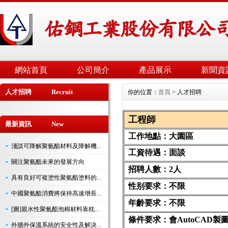
網站首頁
公司簡介
產品展示
新聞資
人才招聘 Recruit
你的位置：
首頁
> 人才招聘
工程師
最新資訊 New
工作地點：
大園區
淺談可降解聚氨酯材料及降解機...
工資待遇：
面談
關注聚氨酯未來的發展方向
招聘人數：
2人
具有良好可複塗性聚氨酯塗料的...
性别要求：
不限
中國聚氨酯消費將保持高速增長...
年齡要求：
不限
[圖]親水性聚氨酯泡棉材料靠枕...
條件要求：會
AutoCAD
製
外牆外保溫系統的安全性及解決...