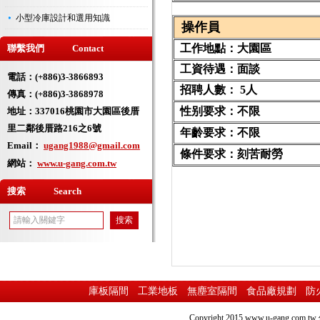
小型冷庫設計和選用知識
操作員
工作地點：
大園區
聯繫我們 Contact
工資待遇：
面談
電話：(+886)3-3866893
招聘人數：
5人
傳真：(+886)3-3868978
性别要求：
不限
地址：
337016桃園市大園區後厝
里二鄰後厝路216之6號
年齡要求：
不限
Email：
ugang1988@gmail.com
條件要求：刻苦耐勞
網站：
www.u-gang.com.tw
搜索 Search
庫板隔間
工業地板
無塵室隔間
食品廠規劃
防
Copyright 2015
www.u-gang.com.tw