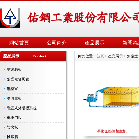
網站首頁
公司簡介
產品展示
新聞資
產品展示 Product
你的位置：
首頁
> 產品展示 > 無塵室
空調箱板
酚醛複合風管
無塵室
冷凍庫板
隱固式外牆板系統
車庫門板
防火板
淨化無塵無菌室板
帷幕牆