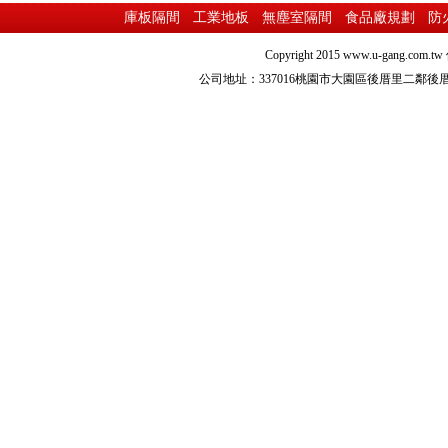
庫板隔間
工業地板
無塵室隔間
食品廠規劃
防
Copyright 2015
www.u-gang.com.tw
公司地址：337016桃園市大園區後厝里二鄰後厝路216之