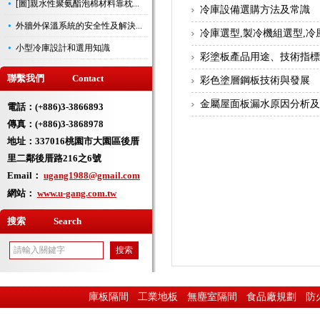
[圖]親水性聚氨酯泡棉材料靠枕...
冷庫設備選購方法及常識
外牆外保溫系統的安全性及解決...
冷庫選型,製冷機組選型,冷
小型冷庫設計和選用知識
彩塗板產品用途、技術指
聯繫我們 Contact
彩色塗層鋼板技術與發展
金屬屋面板漏水原因分析
電話：(+886)3-3866893
傳真：(+886)3-3868978
地址：
337016桃園市大園區後厝
里二鄰後厝路216之6號
Email：
ugang1988@gmail.com
網站：
www.u-gang.com.tw
搜索 Search
庫板隔間
工業地板
無塵室隔間
食品廠規劃
防