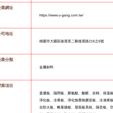
企業網址
https://www.u-gang.com.tw/
公司地址
桃園市大園區後厝里二鄰後厝路216之6號
產業分類
金屬材料
營業項目
蓋優板、隔間板、聚氨酯、酚醛、岩棉、保溫
淨化板、冷庫板、淨化無塵無菌室板、冷凍庫
合防火板、帷幕牆板、屋面板系統、隔音板、