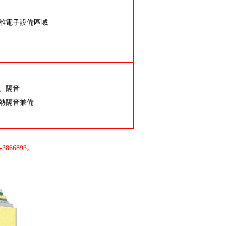
隔離電子設備區域
、隔音
隔熱隔音兼備
66893。