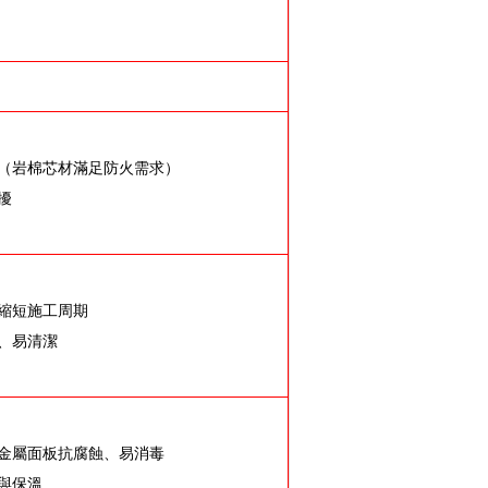
心（岩棉芯材滿足防火需求）
擾
，縮短施工周期
、易清潔
，金屬面板抗腐蝕、易消毒
與保溫