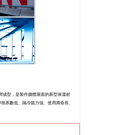
彎成型，是製作牆體屋面的新型保溫材
有導熱系數低、隔冷能力強、使用壽命長、