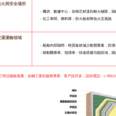
防火與安全場所
- 機房、數據中心：岩棉芯材達到耐火極限，
- 化工車間、燃料庫：防火板材降低火災風險
交通運輸領域
- 船舶內部隔間：輕質板材減少船體重量，防潮
- 移動醫療車、指揮車：快速搭建功能區域，
三明治牆板推薦，佑鋼工業的服務專業、客戶好評多，諮詢電話：(+886)3-38