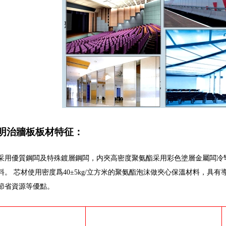
明治牆板板材特征：
采用優質鋼闆及特殊鍍層鋼闆，内夾高密度聚氨酯采用彩色塗層金屬闆冷
料。 芯材使用密度爲40±5kg/立方米的聚氨酯泡沫做夾心保溫材料，具
節省資源等優點。