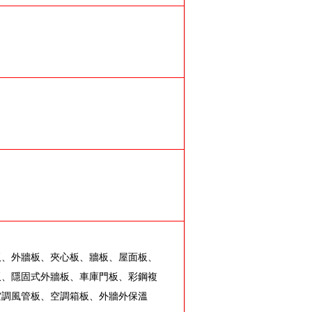
板、外牆板、夾心板、牆板、屋面板、
板、隱固式外牆板、車庫門板、彩鋼複
空調風管板、空調箱板、外牆外保溫