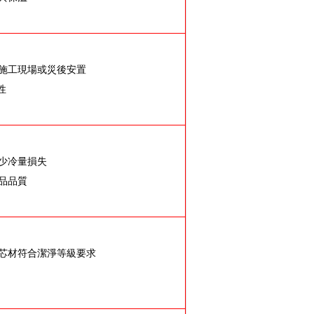
於施工現場或災後安置
性
減少冷量損失
品品質
閉芯材符合潔淨等級要求