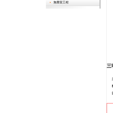
無塵室工程
三