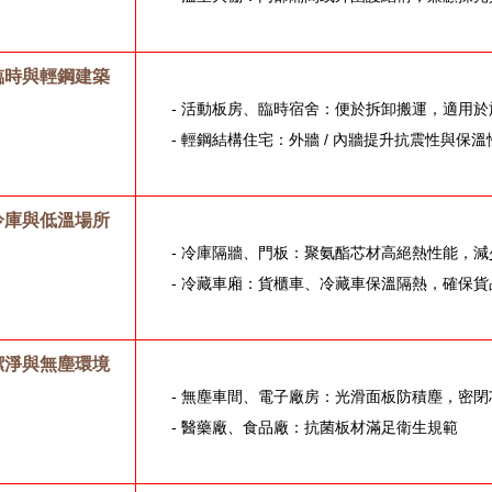
臨時與輕鋼建築
- 活動板房、臨時宿舍：便於拆卸搬運，適用
- 輕鋼結構住宅：外牆 / 內牆提升抗震性與保溫
冷庫與低溫場所
- 冷庫隔牆、門板：聚氨酯芯材高絕熱性能，
- 冷藏車廂：貨櫃車、冷藏車保溫隔熱，確保貨
潔淨與無塵環境
- 無塵車間、電子廠房：光滑面板防積塵，密
- 醫藥廠、食品廠：抗菌板材滿足衛生規範