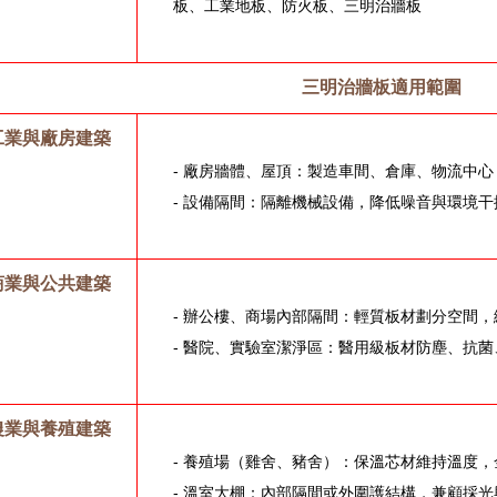
板、工業地板、防火板、三明治牆板
三明治牆板適用範圍
工業與廠房建築
- 廠房牆體、屋頂：製造車間、倉庫、物流中
- 設備隔間：隔離機械設備，降低噪音與環境干
商業與公共建築
- 辦公樓、商場內部隔間：輕質板材劃分空間
- 醫院、實驗室潔淨區：醫用級板材防塵、抗菌
農業與養殖建築
- 養殖場（雞舍、豬舍）：保溫芯材維持溫度
- 溫室大棚：內部隔間或外圍護結構，兼顧採光