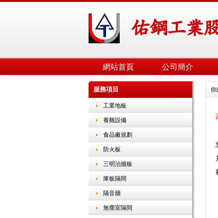
網站首頁
公司簡介
服務項目
你
工業地板
養雞設備
食品廠規劃
防火板
三明治牆板
庫板隔間
隔音牆
無塵室隔間