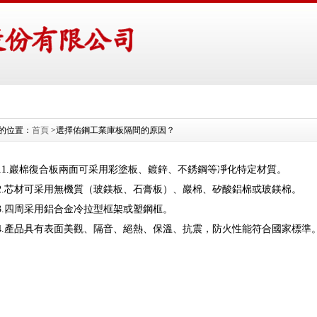
的位置：
首頁
>選擇佑鋼工業庫板隔間的原因？
11.巖棉復合板兩面可采用彩塗板、鍍鋅、不銹鋼等凈化特定材質。
2.芯材可采用無機質（玻鎂板、石膏板）、巖棉、矽酸鋁棉或玻鎂棉。
3.四周采用鋁合金冷拉型框架或塑鋼框。
4.產品具有表面美觀、隔音、絕熱、保溫、抗震，防火性能符合國家標準