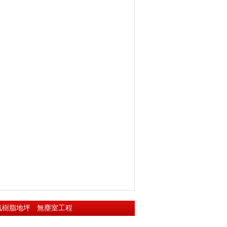
氧樹脂地坪
無塵室工程