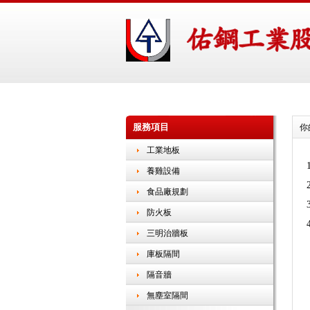
服務項目
你
工業地板
養雞設備
食品廠規劃
防火板
三明治牆板
庫板隔間
隔音牆
無塵室隔間