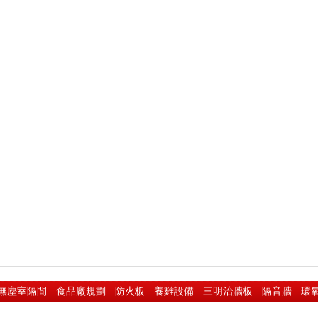
無塵室隔間
食品廠規劃
防火板
養雞設備
三明治牆板
隔音牆
環